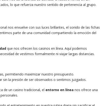
dos, lo que refuerza nuestro sentido de pertenencia al grupo.
onal nos envuelve con sus luces brillantes, el sonido de las fichas
 sentimos parte de una comunidad compartiendo la emoción del
dad
que nos ofrecen los casinos en línea. Aquí podemos
necesidad de vestirnos formalmente ni viajar largas distancias.
as, permitiendo maximizar nuestro presupuesto.
 sin la presión de ser observados o sentirnos juzgados.
 de un casino tradicional, el
entorno en línea
nos ofrece una
 personales.
o el entretenimiento en nuestra rutina diaria sin sacrificar el