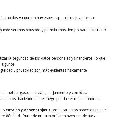
más rápidos ya que no hay esperas por otros jugadores o
mo puede ser más pausado y permitir más tiempo para disfrutar o
izar la seguridad de los datos personales y financieros, lo que
 algunos.
seguridad y privacidad son más evidentes físicamente.
ede implicar gastos de viaje, alojamiento y comidas.
stos costos, haciendo que el juego pueda ser más económico.
as
ventajas y desventajas
. Considerar estos aspectos puede
re dónde disfrutar de nuestra próxima aventura de juego.