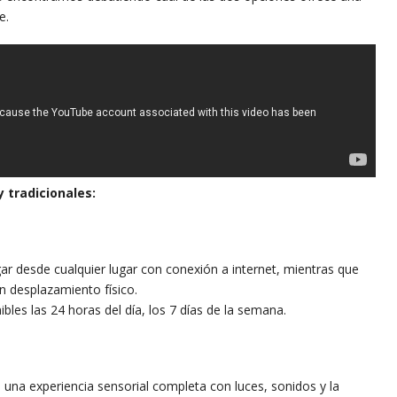
e.
y tradicionales:
ar desde cualquier lugar con conexión a internet, mientras que
en desplazamiento físico.
bles las 24 horas del día, los 7 días de la semana.
 una experiencia sensorial completa con luces, sonidos y la