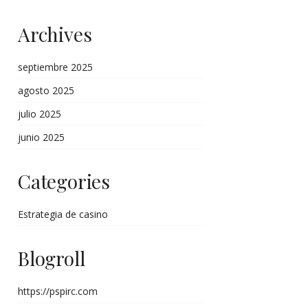
Archives
septiembre 2025
agosto 2025
julio 2025
junio 2025
Categories
Estrategia de casino
Blogroll
https://pspirc.com