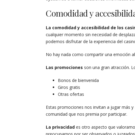
Comodidad y accesibilid
La comodidad y accesibilidad de los casi
cualquier momento sin necesidad de desplaza
podemos disfrutar de la experiencia del casi
No hay nada como compartir una emoción al in
Las promociones
son una gran atracción. Lo
Bonos de bienvenida
Giros gratis
Otras ofertas
Estas promociones nos invitan a jugar más y
comunidad que nos premia por participar.
La privacidad
es otro aspecto que valoramo
preocuparnos por ser observados o juzgados. E