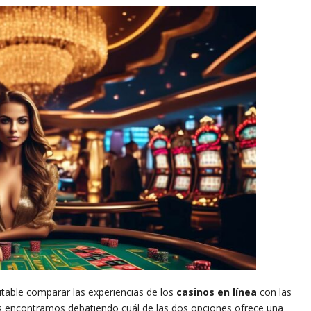
vitable comparar las experiencias de los
casinos en línea
con las
 encontramos debatiendo cuál de las dos opciones ofrece una