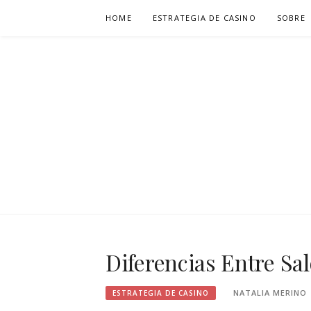
Skip
HOME
ESTRATEGIA DE CASINO
SOBRE
to
content
ESCAPERO
Diferencias Entre Sal
NATALIA MERINO
ESTRATEGIA DE CASINO