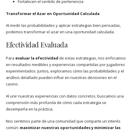
Fortalecen el sentido de pertenencia
Transformar el Azar en Oportunidad Calculada
Al medir las probabilidades y aplicar estrategias bien pensadas,
podemos transformar el azar en una oportunidad calculada.
Efectividad Evaluada
Para
evaluar la efectividad
de estas estrategias, nos enfocamos
en resultados medibles y experiencias compartidas por jugadores
experimentados. Juntos, exploramos cómo las probabilidades y el
análisis detallado pueden influir en nuestras decisiones en el
casino.
Al unir nuestras experiencias con datos concretos, buscamos una
comprensión más profunda de cómo cada estrategia se
desempeña en la práctica.
Nos sentimos parte de una comunidad que comparte un interés
común:
maximizar nuestras oportunidades y minimizar las