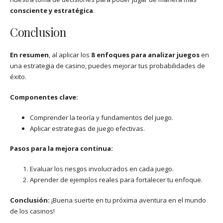
consciente y estratégica
.
Conclusion
En resumen
, al aplicar los
8 enfoques para analizar juegos
en
una estrategia de casino, puedes mejorar tus probabilidades de
éxito.
Componentes clave:
Comprender la teoría y fundamentos del juego.
Aplicar estrategias de juego efectivas.
Pasos para la mejora continua:
Evaluar los riesgos involucrados en cada juego.
Aprender de ejemplos reales para fortalecer tu enfoque.
Conclusión:
¡Buena suerte en tu próxima aventura en el mundo
de los casinos!