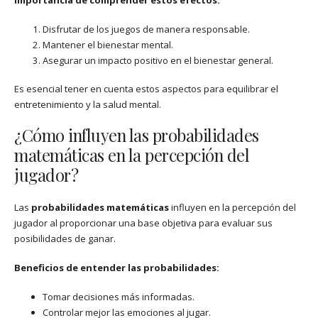
Disfrutar de los juegos de manera responsable.
Mantener el bienestar mental.
Asegurar un impacto positivo en el bienestar general.
Es esencial tener en cuenta estos aspectos para equilibrar el
entretenimiento y la salud mental.
¿Cómo influyen las probabilidades
matemáticas en la percepción del
jugador?
Las
probabilidades matemáticas
influyen en la percepción del
jugador al proporcionar una base objetiva para evaluar sus
posibilidades de ganar.
Beneficios de entender las probabilidades:
Tomar decisiones más informadas.
Controlar mejor las emociones al jugar.