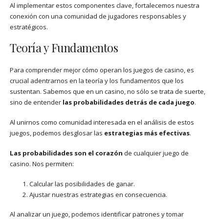
Al implementar estos componentes clave, fortalecemos nuestra
conexión con una comunidad de jugadores responsables y
estratégicos.
Teoría y Fundamentos
Para comprender mejor cómo operan los juegos de casino, es
crucial adentrarnos en la teoría y los fundamentos que los
sustentan. Sabemos que en un casino, no sólo se trata de suerte,
sino de entender
las probabilidades detrás de cada juego
.
Al unirnos como comunidad interesada en el análisis de estos
juegos, podemos desglosar las
estrategias más efectivas
.
Las probabilidades son el corazón
de cualquier juego de
casino. Nos permiten:
Calcular las posibilidades de ganar.
Ajustar nuestras estrategias en consecuencia.
Al analizar un juego, podemos identificar patrones y tomar