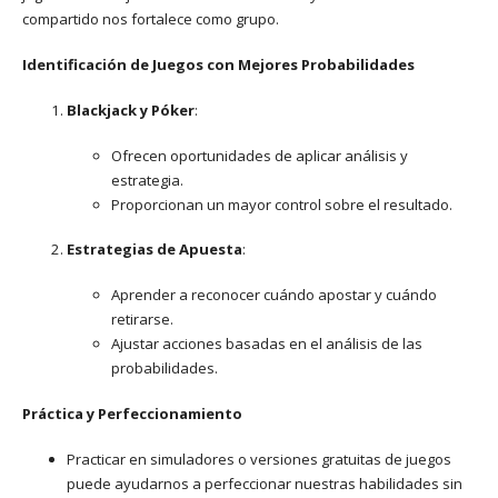
compartido nos fortalece como grupo.
Identificación de Juegos con Mejores Probabilidades
Blackjack y Póker
:
Ofrecen oportunidades de aplicar análisis y
estrategia.
Proporcionan un mayor control sobre el resultado.
Estrategias de Apuesta
:
Aprender a reconocer cuándo apostar y cuándo
retirarse.
Ajustar acciones basadas en el análisis de las
probabilidades.
Práctica y Perfeccionamiento
Practicar en simuladores o versiones gratuitas de juegos
puede ayudarnos a perfeccionar nuestras habilidades sin