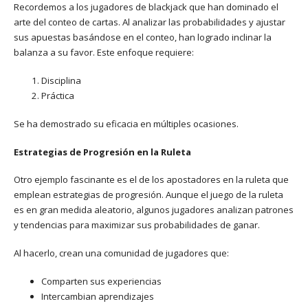
Recordemos a los jugadores de blackjack que han dominado el
arte del conteo de cartas. Al analizar las probabilidades y ajustar
sus apuestas basándose en el conteo, han logrado inclinar la
balanza a su favor. Este enfoque requiere:
Disciplina
Práctica
Se ha demostrado su eficacia en múltiples ocasiones.
Estrategias de Progresión en la Ruleta
Otro ejemplo fascinante es el de los apostadores en la ruleta que
emplean estrategias de progresión. Aunque el juego de la ruleta
es en gran medida aleatorio, algunos jugadores analizan patrones
y tendencias para maximizar sus probabilidades de ganar.
Al hacerlo, crean una comunidad de jugadores que:
Comparten sus experiencias
Intercambian aprendizajes