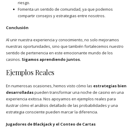
riesgo.
Fomenta un sentido de comunidad, ya que podemos
compartir consejos y estrategias entre nosotros.
Conclusión
Al unir nuestra experiencia y conocimiento, no solo mejoramos
nuestras oportunidades, sino que también fortalecemos nuestro
sentido de pertenencia en este emocionante mundo de los
casinos.
Sigamos aprendiendo juntos.
Ejemplos Reales
En numerosas ocasiones, hemos visto cómo las
estrategias bien
desarrolladas
pueden transformar una noche de casino en una
experiencia exitosa. Nos apoyamos en ejemplos reales para
ilustrar cómo el análisis detallado de las probabilidades y una
estrategia consciente pueden marcar la diferencia.
Jugadores de Blackjack y el Conteo de Cartas