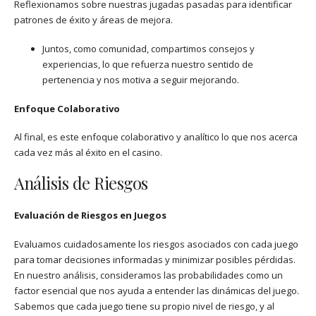
Reflexionamos sobre nuestras jugadas pasadas para identificar
patrones de éxito y áreas de mejora.
Juntos, como comunidad, compartimos consejos y
experiencias, lo que refuerza nuestro sentido de
pertenencia y nos motiva a seguir mejorando.
Enfoque Colaborativo
Al final, es este enfoque colaborativo y analítico lo que nos acerca
cada vez más al éxito en el casino.
Análisis de Riesgos
Evaluación de Riesgos en Juegos
Evaluamos cuidadosamente los riesgos asociados con cada juego
para tomar decisiones informadas y minimizar posibles pérdidas.
En nuestro análisis, consideramos las probabilidades como un
factor esencial que nos ayuda a entender las dinámicas del juego.
Sabemos que cada juego tiene su propio nivel de riesgo, y al