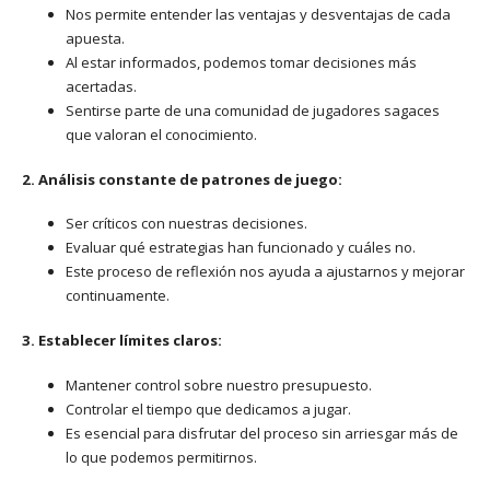
Nos permite entender las ventajas y desventajas de cada
apuesta.
Al estar informados, podemos tomar decisiones más
acertadas.
Sentirse parte de una comunidad de jugadores sagaces
que valoran el conocimiento.
2. Análisis constante de patrones de juego:
Ser críticos con nuestras decisiones.
Evaluar qué estrategias han funcionado y cuáles no.
Este proceso de reflexión nos ayuda a ajustarnos y mejorar
continuamente.
3. Establecer límites claros:
Mantener control sobre nuestro presupuesto.
Controlar el tiempo que dedicamos a jugar.
Es esencial para disfrutar del proceso sin arriesgar más de
lo que podemos permitirnos.