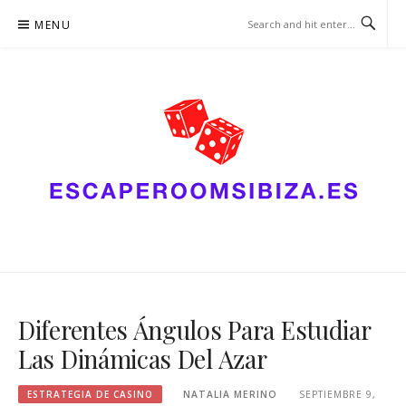
Skip
MENU
to
content
ESCAPEROOMSIBIZA.ES –
ESTRATEGIA DE CASINO
Diferentes Ángulos Para Estudiar
Las Dinámicas Del Azar
ESTRATEGIA DE CASINO
NATALIA MERINO
SEPTIEMBRE 9,