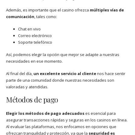
Además, es importante que el casino ofrezca
múltiples vías de
comunicación
, tales como:
Chat en vivo
Correo electrónico
Soporte telefónico
Así, podemos elegir la opción que mejor se adapte a nuestras
necesidades en ese momento.
Al final del día,
un excelente servicio al cliente
nos hace sentir
parte de una comunidad donde nuestras necesidades son
valoradas y atendidas.
Métodos de pago
Elegir los métodos de pago adecuados
es esencial para
asegurar transacciones rápidas y seguras en los casinos en línea.
Al evaluar las plataformas, nos enfocamos en opciones que
ofrezcan tranquilidad y protección, ya que la
seguridad es