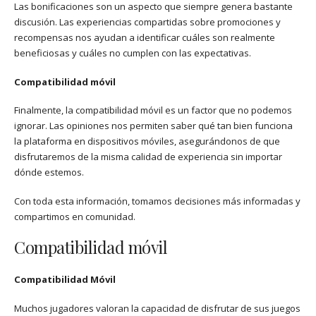
Las bonificaciones son un aspecto que siempre genera bastante
discusión. Las experiencias compartidas sobre promociones y
recompensas nos ayudan a identificar cuáles son realmente
beneficiosas y cuáles no cumplen con las expectativas.
Compatibilidad móvil
Finalmente, la compatibilidad móvil es un factor que no podemos
ignorar. Las opiniones nos permiten saber qué tan bien funciona
la plataforma en dispositivos móviles, asegurándonos de que
disfrutaremos de la misma calidad de experiencia sin importar
dónde estemos.
Con toda esta información, tomamos decisiones más informadas y
compartimos en comunidad.
Compatibilidad móvil
Compatibilidad Móvil
Muchos jugadores valoran la capacidad de disfrutar de sus juegos