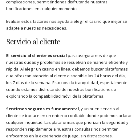
complicaciones, permitiéndonos disfrutar de nuestras
bonificaciones en cualquier momento.
Evaluar estos factores nos ayuda a elegir el casino que mejor se
adapte a nuestras necesidades.
Servicio al cliente
El servicio al cliente es crucial
para asegurarnos de que
nuestras dudas y problemas se resuelvan de manera eficiente y
rápida. Al elegir un casino en línea, debemos buscar plataformas
que ofrezcan atención al cliente disponible las 24 horas del día,
los 7 días de la semana. Esto nos da tranquilidad, especialmente
cuando estamos disfrutando de nuestras bonificaciones o
explorando la compatibilidad móvil de la plataforma.
Sentirnos seguros es fundamental
, y un buen servicio al
cliente se traduce en un entorno confiable donde podemos aclarar
cualquier inquietud. Las plataformas que priorizan la seguridad y
responden rápidamente a nuestras consultas nos permiten
enfocarnos en la experiencia de juego, sin distracciones.