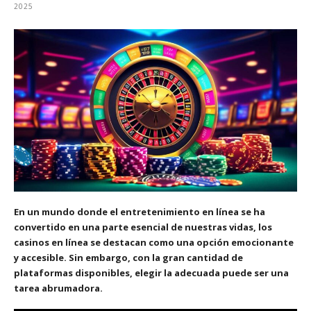
2025
En un mundo donde el entretenimiento en línea se ha
convertido en una parte esencial de nuestras vidas, los
casinos en línea se destacan como una opción emocionante
y accesible. Sin embargo, con la gran cantidad de
plataformas disponibles, elegir la adecuada puede ser una
tarea abrumadora.