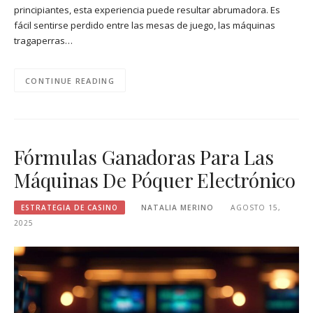
principiantes, esta experiencia puede resultar abrumadora. Es
fácil sentirse perdido entre las mesas de juego, las máquinas
tragaperras…
CONTINUE READING
Fórmulas Ganadoras Para Las
Máquinas De Póquer Electrónico
ESTRATEGIA DE CASINO
NATALIA MERINO
AGOSTO 15,
2025