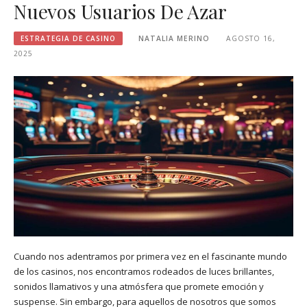
Nuevos Usuarios De Azar
ESTRATEGIA DE CASINO
NATALIA MERINO
AGOSTO 16,
2025
Cuando nos adentramos por primera vez en el fascinante mundo
de los casinos, nos encontramos rodeados de luces brillantes,
sonidos llamativos y una atmósfera que promete emoción y
suspense. Sin embargo, para aquellos de nosotros que somos