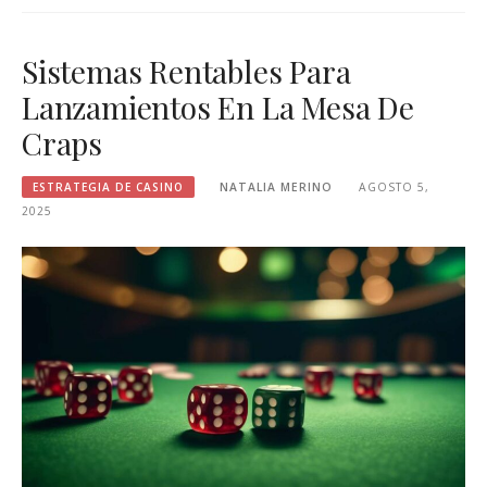
Sistemas Rentables Para
Lanzamientos En La Mesa De
Craps
ESTRATEGIA DE CASINO
NATALIA MERINO
AGOSTO 5,
2025