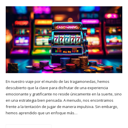
En nuestro viaje por el mundo de las tragamonedas, hemos
descubierto que la clave para disfrutar de una experiencia
emocionante y gratificante no reside únicamente en la suerte, sino
en una estrategia bien pensada. A menudo, nos encontramos
frente a la tentación de jugar de manera impulsiva. Sin embargo,
hemos aprendido que un enfoque más…