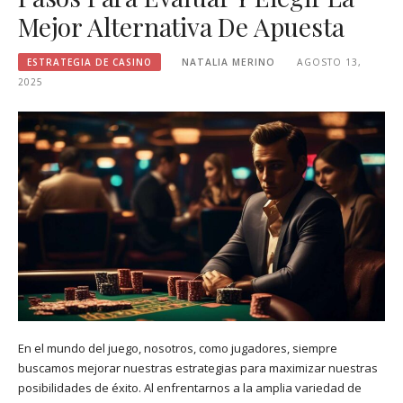
Mejor Alternativa De Apuesta
ESTRATEGIA DE CASINO
NATALIA MERINO
AGOSTO 13,
2025
En el mundo del juego, nosotros, como jugadores, siempre
buscamos mejorar nuestras estrategias para maximizar nuestras
posibilidades de éxito. Al enfrentarnos a la amplia variedad de