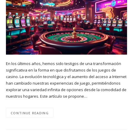
En los últimos años, hemos sido testigos de una transformación
significativa en la forma en que disfrutamos de los juegos de
casino. La evolución tecnológica y el aumento del acceso a Internet
han cambiado nuestras experiencias de juego, permitiéndonos
explorar una variedad infinita de opciones desde la comodidad de
nuestros hogares. Este artículo se propone…
CONTINUE READING