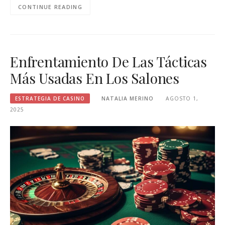
CONTINUE READING
Enfrentamiento De Las Tácticas
Más Usadas En Los Salones
ESTRATEGIA DE CASINO
NATALIA MERINO
AGOSTO 1,
2025